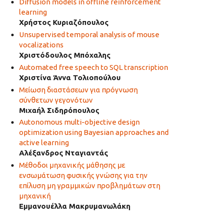
Diffusion models in offline reinforcement
learning
Χρήστος Κυριαζόπουλος
Unsupervised temporal analysis of mouse
vocalizations
Χριστόδουλος Μπόχαλης
Automated free speech to SQL transcription
Χριστίνα Άννα Τολιοπούλου
Μείωση διαστάσεων για πρόγνωση
σύνθετων γεγονότων
Μιχαήλ Σιδηρόπουλος
Autonomous multi-objective design
optimization using Bayesian approaches and
active learning
Αλέξανδρος Νταγιαντάς
Μέθοδοι μηχανικής μάθησης με
ενσωμάτωση φυσικής γνώσης για την
επίλυση μη γραμμικών προβλημάτων στη
μηχανική
Εμμανουέλλα Μακρυμανωλάκη