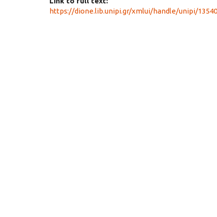
Link to full text:
https://dione.lib.unipi.gr/xmlui/handle/unipi/1354