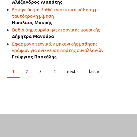
Αλέξανδρος Λιαπάτης
Ερμηνεύσιμη βαθιά ενισχυτική μάθηση με
ταυτόχρονη μίμηση
Νικόλαος Μακρής
Βαθιά δημιουργία ηλεκτρονικής μουσικής
Δήμητρα Μανούρα
Εφαρμογή τεχνικών μηχανικής μάθησης
γράφων για ανίχνευση απάτης συναλλαγών
Γεώργιος Πασχάλης
1
2
3
4
next ›
last »
PAGES