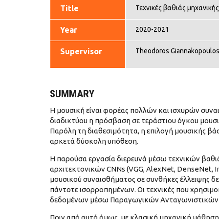
Title
Τεχνικές βαθιάς μηχανικ
Year
2020-2021
Supervisor
Theodoros Giannakopoulo
SUMMARY
Η μουσική είναι φορέας πολλών και ισχυρών συν
διαδικτύου η πρόσβαση σε τεράστιου όγκου μουσικ
Παρόλη τη διαθεσιμότητα, η επιλογή μουσικής βα
αρκετά δύσκολη υπόθεση.
Η παρούσα εργασία διερευνά μέσω τεχνικών βαθι
αρχιτεκτονικών CNNs (VGG, AlexNet, DenseNet, I
μουσικού συναισθήματος σε συνθήκες έλλειψης δε
πάντοτε ισορροπημένων. Οι τεχνικές που χρησιμοπ
δεδομένων μέσω Παραγωγικών Ανταγωνιστικών 
Πριν από αυτό όμως, με κλασική μηχανική μάθη