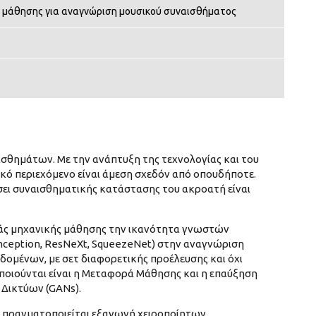
ής μάθησης για αναγνώριση μουσικού συναισθήματος
s
αισθημάτων. Με την ανάπτυξη της τεχνολογίας και του
ό περιεχόμενο είναι άμεση σχεδόν από οπουδήποτε.
́σει συναισθηματικής κατάστασης του ακροατή είναι
άς μηχανικής μάθησης την ικανότητα γνωστών
nception, ResNeXt, SqueezeNet) στην αναγνώριση
δομένων, με σετ διαφορετικής προέλευσης και όχι
οιούνται είναι η Μεταφορά Μάθησης και η επαύξηση
Δικτύων (GANs).
ση πραγματοποιείται εξαγωγή χειροποίητων