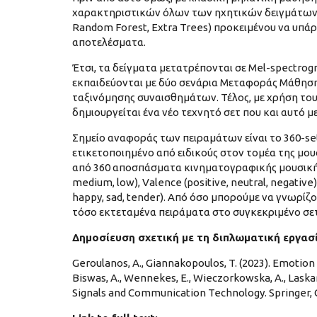
χαρακτηριστικών όλων των ηχητικών δειγμάτων 
Random Forest, Extra Trees) προκειμένου να υπάρ
αποτελέσματα.
Έτσι, τα δείγματα μετατρέπονται σε Mel-spectrogra
εκπαιδεύονται με δύο σενάρια Μεταφοράς Μάθηση
ταξινόμησης συναισθημάτων. Τέλος, με χρήση το
δημιουργείται ένα νέο τεχνητό σετ που και αυτό μ
Σημείο αναφοράς των πειραμάτων είναι το 360-s
ετικετοποιημένο από ειδικούς στον τομέα της μουσ
από 360 αποσπάσματα κινηματογραφικής μουσικής 
medium, low), Valence (positive, neutral, negative)
happy, sad, tender). Από όσο μπορούμε να γνωρίζ
τόσο εκτεταμένα πειράματα στο συγκεκριμένο σε
Δημοσίευση σχετική με τη διπλωματική εργασ
Geroulanos, A., Giannakopoulos, T. (2023). Emotion
Biswas, A., Wennekes, E., Wieczorkowska, A., Laska
Signals and Communication Technology. Springer,