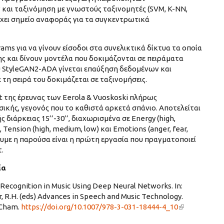
και ταξινόμηση με γνωστούς ταξινομητές (SVM, K-NN,
χει σημείο αναφοράς για τα συγκεντρωτικά
ms για να γίνουν είσοδοι στα συνελικτικά δίκτυα τα οποία
ς και δίνουν μοντέλα που δοκιμάζονται σε πειράματα
υ StyleGAN2-ADA γίνεται επαύξηση δεδομένων και
ε τη σειρά του δοκιμάζεται σε ταξινομήσεις.
et της έρευνας των Eerola & Vuoskoski πλήρως
ικής, γεγονός που το καθιστά αρκετά σπάνιο. Αποτελείται
διάρκειας 15’’-30’’, διαχωρισμένα σε Energy (high,
, Tension (high, medium, low) και Emotions (anger, fear,
ουμε η παρούσα είναι η πρώτη εργασία που πραγματοποιεί
τ.
ία
 Recognition in Music Using Deep Neural Networks. In:
r, R.H. (eds) Advances in Speech and Music Technology.
 Cham.
https://doi.org/10.1007/978-3-031-18444-4_10
(link is
external)