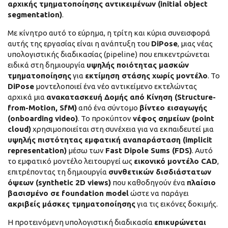
αρχικής τμηματοποίησης αντικειμένων (initial object
segmentation)
.
Με κίνητρο αυτό το εύρημα, η τρίτη και κύρια συνεισφορά
αυτής της εργασίας είναι η ανάπτυξη του
DiPose
, μιας νέας
υπολογιστικής διαδικασίας (pipeline) που επικεντρώνεται
ειδικά στη δημιουργία
υψηλής ποιότητας μασκών
τμηματοποίησης
για
εκτίμηση στάσης χωρίς μοντέλο
. Το
DiPose
μοντελοποιεί ένα νέο αντικείμενο εκτελώντας
αρχικά μια
ανακατασκευή Δομής από Κίνηση (Structure-
from-Motion, SfM)
από ένα σύντομο
βίντεο εισαγωγής
(onboarding video)
. Το προκύπτον
νέφος σημείων (point
cloud)
χρησιμοποιείται στη συνέχεια για να εκπαιδευτεί μια
υψηλής πιστότητας εμφατική αναπαράσταση (implicit
representation)
μέσω των
Fast Dipole Sums (FDS)
. Αυτό
το εμφατικό μοντέλο λειτουργεί ως
εικονικό μοντέλο CAD
,
επιτρέποντας τη δημιουργία
συνθετικών δισδιάστατων
όψεων (synthetic 2D views)
που καθοδηγούν ένα
πλαίσιο
βασισμένο σε foundation model
ώστε να παράγει
ακριβείς μάσκες τμηματοποίησης
για τις εικόνες δοκιμής.
Η προτεινόμενη υπολογιστική διαδικασία
επικυρώνεται