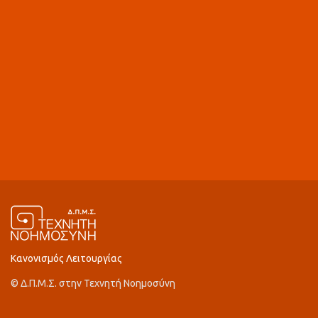
Κανονισμός Λειτουργίας
© Δ.Π.Μ.Σ. στην Τεχνητή Νοημοσύνη