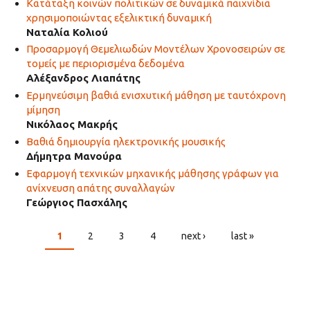
Κατάταξη κοινών πολιτικών σε δυναμικά παιχνίδια
χρησιμοποιώντας εξελικτική δυναμική
Ναταλία Κολιού
Προσαρμογή Θεμελιωδών Μοντέλων Χρονοσειρών σε
τομείς με περιορισμένα δεδομένα
Αλέξανδρος Λιαπάτης
Ερμηνεύσιμη βαθιά ενισχυτική μάθηση με ταυτόχρονη
μίμηση
Νικόλαος Μακρής
Βαθιά δημιουργία ηλεκτρονικής μουσικής
Δήμητρα Μανούρα
Εφαρμογή τεχνικών μηχανικής μάθησης γράφων για
ανίχνευση απάτης συναλλαγών
Γεώργιος Πασχάλης
1
2
3
4
next ›
last »
PAGES