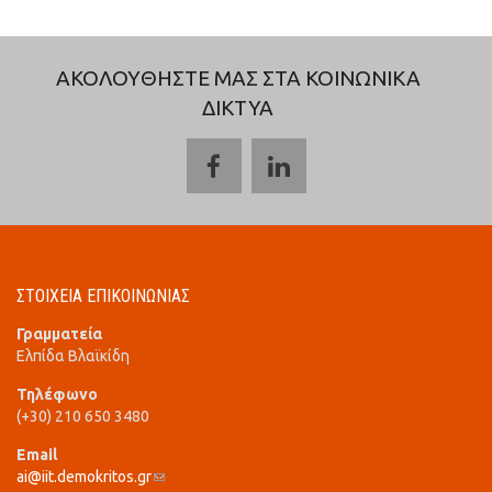
ΑΚΟΛΟΥΘΗΣΤΕ ΜΑΣ ΣΤΑ ΚΟΙΝΩΝΙΚΑ
ΔΙΚΤΥΑ
ΣΤΟΙΧΕΙΑ ΕΠΙΚΟΙΝΩΝΙΑΣ
Γραμματεία
Ελπίδα Βλαϊκίδη
Τηλέφωνο
(+30) 210 650 3480
Email
ai@iit.demokritos.gr
(link sends e-mail)