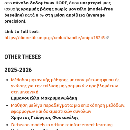
στο
σύνολο δεδομένων HOPE
, όπου
υπερτερεί
μιας
ισχυρής
γραμμής βάσης χωρίς μοντέλο (model-free
baseline)
κατά
8 % στη μέση ακρίβεια (average
precision)
.
Link to full text:
https://dione.lib.unipi.gr/xmlui/handle/unipi/18243
(link is
external)
OTHER THESES
2025-2026
Μέθοδοι μηχανικής μάθησης με ενσωμάτωση φυσικής
γνώσης για την επίλυση μη γραμμικών προβλημάτων
στη μηχανική
Εμμανουέλλα Μακρυμανωλάκη
Μάθηση με λίγα παραδείγματα: μια επισκόπηση μεθόδων,
εφαρμογών και δοκιμαστικών συνόλων
Χρήστος Γεώργιος Φουκανέλης
Diffusion models in offline reinforcement learning