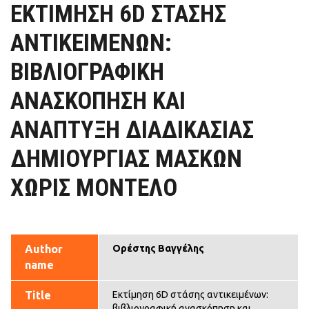
ΕΚΤΊΜΗΣΗ 6D ΣΤΆΣΗΣ
ΑΝΤΙΚΕΙΜΈΝΩΝ:
ΒΙΒΛΙΟΓΡΑΦΙΚΉ
ΑΝΑΣΚΌΠΗΣΗ ΚΑΙ
ΑΝΆΠΤΥΞΗ ΔΙΑΔΙΚΑΣΊΑΣ
ΔΗΜΙΟΥΡΓΊΑΣ ΜΑΣΚΏΝ
ΧΩΡΊΣ ΜΟΝΤΈΛΟ
Author
Ορέστης Βαγγέλης
name
Title
Εκτίμηση 6D στάσης αντικειμένων:
βιβλιογραφική ανασκόπηση και