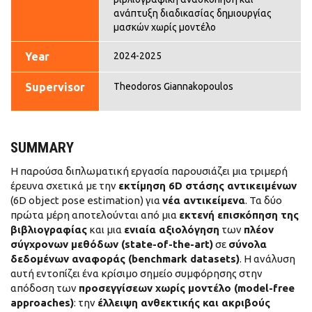
ανάπτυξη διαδικασίας δημιουργίας
μασκών χωρίς μοντέλο
Year
2024-2025
Supervisor
Theodoros Giannakopoulos
SUMMARY
Η παρούσα διπλωματική εργασία παρουσιάζει μια τριμερή
έρευνα σχετικά με την
εκτίμηση 6D στάσης αντικειμένων
(6D object pose estimation) για
νέα αντικείμενα
. Τα δύο
πρώτα μέρη αποτελούνται από μια
εκτενή επισκόπηση της
βιβλιογραφίας
και μια
ενιαία αξιολόγηση
των
πλέον
σύγχρονων μεθόδων (state-of-the-art)
σε
σύνολα
δεδομένων αναφοράς (benchmark datasets)
. Η ανάλυση
αυτή εντοπίζει ένα κρίσιμο σημείο συμφόρησης στην
απόδοση των
προσεγγίσεων χωρίς μοντέλο (model-free
approaches)
: την
έλλειψη ανθεκτικής και ακριβούς