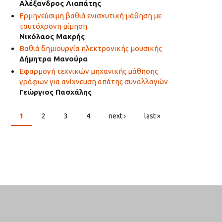
Αλέξανδρος Λιαπάτης
Ερμηνεύσιμη βαθιά ενισχυτική μάθηση με
ταυτόχρονη μίμηση
Νικόλαος Μακρής
Βαθιά δημιουργία ηλεκτρονικής μουσικής
Δήμητρα Μανούρα
Εφαρμογή τεχνικών μηχανικής μάθησης
γράφων για ανίχνευση απάτης συναλλαγών
Γεώργιος Πασχάλης
1
2
3
4
next ›
last »
PAGES