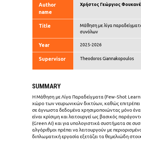
Author
Χρήστος Γεώργιος Φουκανέ
name
Title
Μάθηση με λίγα παραδείγματα
συνόλων
Year
2025-2026
Supervisor
Theodoros Giannakopoulos
SUMMARY
Η Μάθηση με Λίγα Παραδείγματα (Few-Shot Learni
χώρο των νευρωνικών δικτύων, καθώς επιτρέπει 
σε άγνωστα δεδομένα χρησιμοποιώντας μόνο έναν
είναι κρίσιμη και λειτουργεί ως βασικός παράγον
(Green AI) και για υπολογιστικά συστήματα σε συ
αλγόριθμοι πρέπει να λειτουργούν με περιορισμέ
διπλωματική εργασία εξετάζει τα θεμελιώδη στοιχε