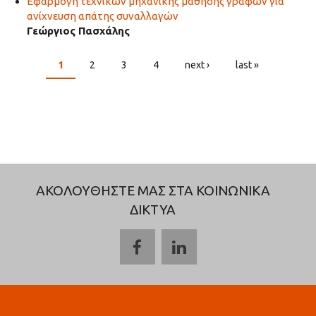
Εφαρμογή τεχνικών μηχανικής μάθησης γράφων για
ανίχνευση απάτης συναλλαγών
Γεώργιος Πασχάλης
1
2
3
4
next ›
last »
PAGES
ΑΚΟΛΟΥΘΗΣΤΕ ΜΑΣ ΣΤΑ ΚΟΙΝΩΝΙΚΑ
ΔΙΚΤΥΑ