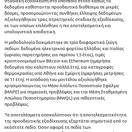
σταδιακή εξειδίκευση στο υποπεδίο στόχο καθώς τα
δεδομένα καθίστανται προοδευτικά διαθέσιμα σε μικρές
δέσμες, προσομοιώνοντας συνθήκες έλλειψης δεδομένων.
Αξιολογήθηκαν τρεις στρατηγικές σταδιακής εξειδίκευσης,
εκ των οποίων επιλέχθηκε η πιο αποτελεσματική και
υπολογιστικά αποδοτική.
Η μεθοδολογία δοκιμάστηκε σε τρία διαφορετικά ζεύγη
πεδίων: δεδομένα ηλεκτρικού φορτίου Ελλάδας και Ιταλίας
(ωριαίες παρατηρήσεις για περίπου 1,5 έτος), τιμές
κρυπτονομισμάτων Bitcoin και Ethereum (ημερήσια
δεδομένα που καλύπτουν πολλά έτη), και καταγραφές
θερμοκρασίας από Αθήνα και Σμύρνη (ημερήσιες μετρήσεις
σε 11 έτη). Η απόδοση του μοντέλου αξιολογήθηκε
χρησιμοποιώντας το Μέσο Απόλυτο Ποσοστιαίο Σφάλμα
(MAPE) για σημειακές προβλέψεις και την Μέση Σταθμισμένη
Απώλεια Ποσοστημορίου (MWQL) για πιθανοτικές
προβλέψεις.
Τα αποτελέσματα αποκαλύπτουν ότι η αποτελεσματικότητα
της προοδευτικής εξειδίκευσης εξαρτάται σημαντικά από το
εκάστοτε πεδίο. Όσον αφορά τα πεδία των