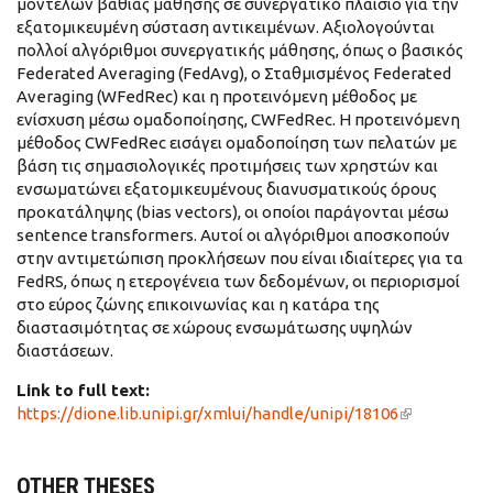
μοντέλων βαθιάς μάθησης σε συνεργατικό πλαίσιο για την
εξατομικευμένη σύσταση αντικειμένων. Αξιολογούνται
πολλοί αλγόριθμοι συνεργατικής μάθησης, όπως ο βασικός
Federated Averaging (FedAvg), ο Σταθμισμένος Federated
Averaging (WFedRec) και η προτεινόμενη μέθοδος με
ενίσχυση μέσω ομαδοποίησης, CWFedRec. Η προτεινόμενη
μέθοδος CWFedRec εισάγει ομαδοποίηση των πελατών με
βάση τις σημασιολογικές προτιμήσεις των χρηστών και
ενσωματώνει εξατομικευμένους διανυσματικούς όρους
προκατάληψης (bias vectors), οι οποίοι παράγονται μέσω
sentence transformers. Αυτοί οι αλγόριθμοι αποσκοπούν
στην αντιμετώπιση προκλήσεων που είναι ιδιαίτερες για τα
FedRS, όπως η ετερογένεια των δεδομένων, οι περιορισμοί
στο εύρος ζώνης επικοινωνίας και η κατάρα της
διαστασιμότητας σε χώρους ενσωμάτωσης υψηλών
διαστάσεων.
Link to full text:
https://dione.lib.unipi.gr/xmlui/handle/unipi/18106
(link is
external)
OTHER THESES