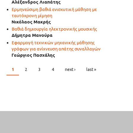
Αλέξανδρος Λιαπάτης
Ερμηνεύσιμη βαθιά ενισχυτική μάθηση με
ταυτόχρονη μίμηση
Νικόλαος Μακρής
Βαθιά δημιουργία ηλεκτρονικής μουσικής
Δήμητρα Μανούρα
Εφαρμογή τεχνικών μηχανικής μάθησης
γράφων για ανίχνευση απάτης συναλλαγών
Γεώργιος Πασχάλης
1
2
3
4
next ›
last »
PAGES