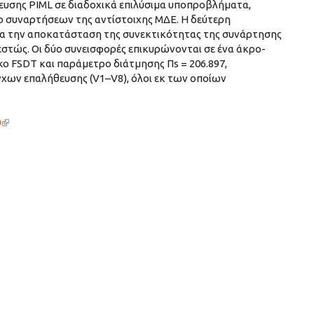
υσης PIML σε διαδοχικά επιλύσιμα υποπροβλήματα,
ο συναρτήσεων της αντίστοιχης ΜΔΕ. Η δεύτερη
για την αποκατάσταση της συνεκτικότητας της συνάρτησης
στώς. Οι δύο συνεισφορές επικυρώνονται σε ένα άκρο-
ko FSDT και παράμετρο διάτμησης Πs = 206.897,
χων επαλήθευσης (V1–V8), όλοι εκ των οποίων
0
(link is external)