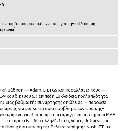
κη
ε ενσωμάτωση φυσικής γνώσης για την επίλυση μη
μηχανική
νική μάθηση — Adam, L-BFGS και παραλλαγές τους —
νικού δικτύου ως επίπεδη Ευκλείδεια πολλαπλότητα,
σης μιας βαθμωτής συνάρτησης απώλειας. Η παρούσα
 ανεπαρκής για μια κατηγορία προβλημάτων φυσικής-
γκεκριμένα για ιδιόμορφα διαταραγμένα συστήματα ΜΔΕ
 και προτείνει δύο αλληλένδετες λύσεις βαθμένες σε
 είναι η διατύπωση της Βελτιστοποίησης Nash IFT: μια