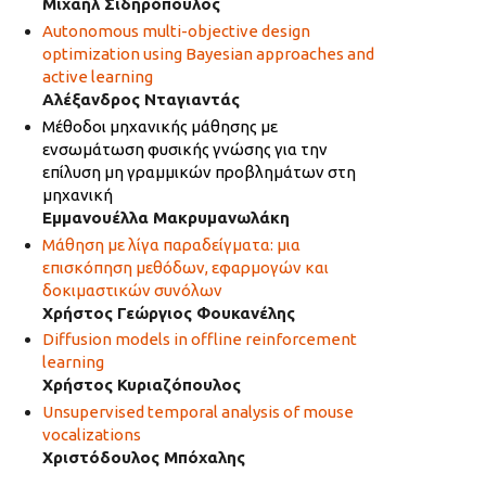
Μιχαήλ Σιδηρόπουλος
Autonomous multi-objective design
optimization using Bayesian approaches and
active learning
Αλέξανδρος Νταγιαντάς
Μέθοδοι μηχανικής μάθησης με
ενσωμάτωση φυσικής γνώσης για την
επίλυση μη γραμμικών προβλημάτων στη
μηχανική
Εμμανουέλλα Μακρυμανωλάκη
Μάθηση με λίγα παραδείγματα: μια
επισκόπηση μεθόδων, εφαρμογών και
δοκιμαστικών συνόλων
Χρήστος Γεώργιος Φουκανέλης
Diffusion models in offline reinforcement
learning
Χρήστος Κυριαζόπουλος
Unsupervised temporal analysis of mouse
vocalizations
Χριστόδουλος Μπόχαλης