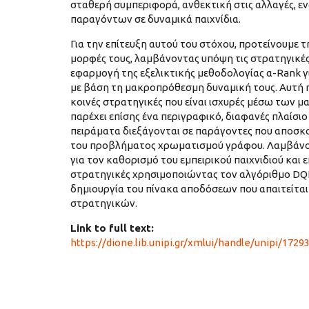
σταθερή συμπεριφορά, ανθεκτική στις αλλαγές, 
παραγόντων σε δυναμικά παιχνίδια.
Για την επίτευξη αυτού του στόχου, προτείνουμε 
μορφές τους, λαμβάνοντας υπόψη τις στρατηγικές 
εφαρμογή της εξελικτικής μεθοδολογίας α-Rank 
με βάση τη μακροπρόθεσμη δυναμική τους. Αυτή η
κοινές στρατηγικές που είναι ισχυρές μέσω των
παρέχει επίσης ένα περιγραφικό, διαφανές πλαίσ
πειράματα διεξάγονται σε παράγοντες που αποσκ
του προβλήματος χρωματισμού γράφου. Λαμβάνου
για τον καθορισμό του εμπειρικού παιχνιδιού και 
στρατηγικές χρησιμοποιώντας τον αλγόριθμο DQN.
δημιουργία του πίνακα αποδόσεων που απαιτείται
στρατηγικών.
Link to full text:
https://dione.lib.unipi.gr/xmlui/handle/unipi/1729