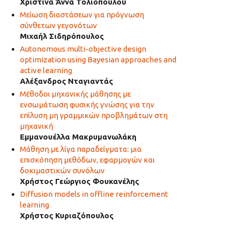
Χριστίνα Άννα Τολιοπούλου
Μείωση διαστάσεων για πρόγνωση
σύνθετων γεγονότων
Μιχαήλ Σιδηρόπουλος
Autonomous multi-objective design
optimization using Bayesian approaches and
active learning
Αλέξανδρος Νταγιαντάς
Μέθοδοι μηχανικής μάθησης με
ενσωμάτωση φυσικής γνώσης για την
επίλυση μη γραμμικών προβλημάτων στη
μηχανική
Εμμανουέλλα Μακρυμανωλάκη
Μάθηση με λίγα παραδείγματα: μια
επισκόπηση μεθόδων, εφαρμογών και
δοκιμαστικών συνόλων
Χρήστος Γεώργιος Φουκανέλης
Diffusion models in offline reinforcement
learning
Χρήστος Κυριαζόπουλος