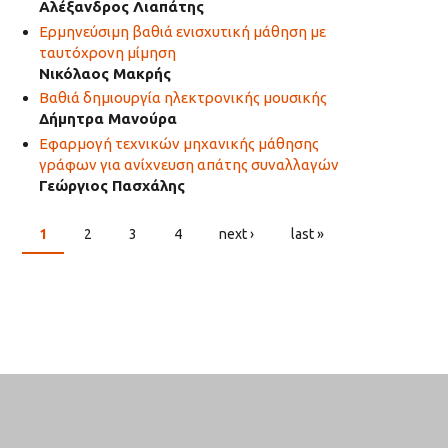
Αλέξανδρος Λιαπάτης
Ερμηνεύσιμη βαθιά ενισχυτική μάθηση με
ταυτόχρονη μίμηση
Νικόλαος Μακρής
Βαθιά δημιουργία ηλεκτρονικής μουσικής
Δήμητρα Μανούρα
Εφαρμογή τεχνικών μηχανικής μάθησης
γράφων για ανίχνευση απάτης συναλλαγών
Γεώργιος Πασχάλης
1
2
3
4
next ›
last »
PAGES