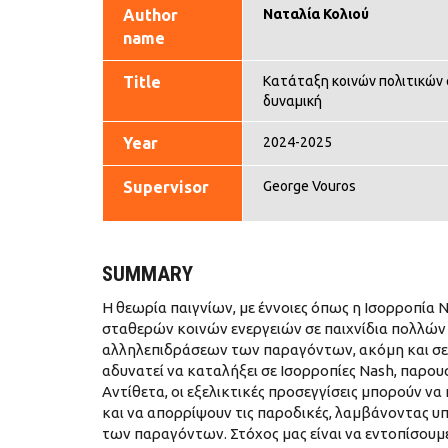
Author
Ναταλία Κολιού
name
Title
Κατάταξη κοινών πολιτικών 
δυναμική
Year
2024-2025
Supervisor
George Vouros
SUMMARY
Η θεωρία παιγνίων, με έννοιες όπως η Ισορροπία 
σταθερών κοινών ενεργειών σε παιχνίδια πολλών 
αλληλεπιδράσεων των παραγόντων, ακόμη και σε α
αδυνατεί να καταλήξει σε Ισορροπίες Nash, παρο
Αντίθετα, οι εξελικτικές προσεγγίσεις μπορούν
και να απορρίψουν τις παροδικές, λαμβάνοντας
των παραγόντων. Στόχος μας είναι να εντοπίσουμ