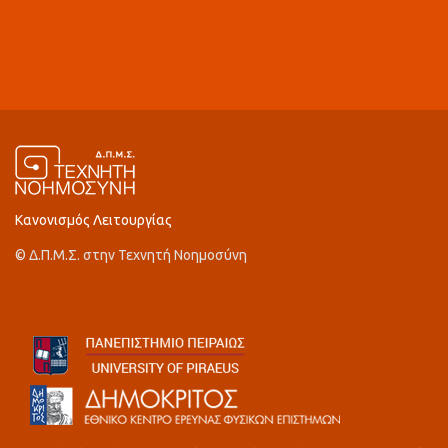
Κανονισμός Λειτουργίας
© Δ.Π.Μ.Σ. στην Τεχνητή Νοημοσύνη