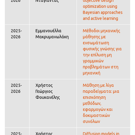
2026
Νταγιαντάς
objective design
optimization using
Bayesian approaches
and active learning
2025-
Εμμανουέλλα
Μέθοδοι μηχανικής
2026
Μακρυμανωλάκη
μάθησης με
ενσωμάτωση
φυσικής γνώσης για
την επίλυση μη
γραμμικών
προβλημάτων στη
μηχανική
2025-
Χρήστος
Μάθηση με λίγα
2026
Γεώργιος
παραδείγματα: μια
Φουκανέλης
επισκόπηση
μεθόδων,
εφαρμογών και
δοκιμαστικών
συνόλων
2025-
Χρήστος
Diffusion models in