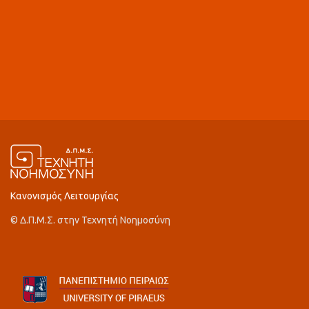
Κανονισμός Λειτουργίας
© Δ.Π.Μ.Σ. στην Τεχνητή Νοημοσύνη