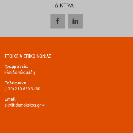
ΔΙΚΤΥΑ
ΣΤΟΙΧΕΙΑ ΕΠΙΚΟΙΝΩΝΙΑΣ
Γραμματεία
Ελπίδα Βλαϊκίδη
Τηλέφωνο
(+30) 210 650 3480
Email
ai@iit.demokritos.gr
(link sends e-mail)