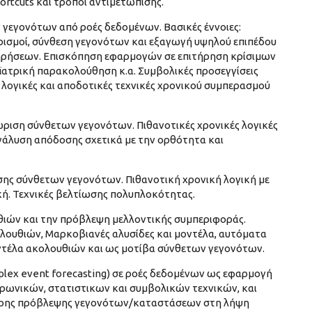
rtcuts και τρόποι αντιμετώπισης.
εγονότων από ροές δεδομένων. Βασικές έννοιες:
ρισμοί, σύνθεση γεγονότων και εξαγωγή υψηλού επιπέδου
ηρήσεων. Επισκόπηση εφαρμογών σε επιτήρηση κρίσιμων
ϊατρική παρακολούθηση κ.α. Συμβολικές προσεγγίσεις
λογικές και αποδοτικές τεχνικές χρονικού συμπερασμού
ώριση σύνθετων γεγονότων. Πιθανοτικές χρονικές λογικές
νάλυση απόδοσης σχετικά με την ορθότητα και
ης σύνθετων γεγονότων. Πιθανοτική χρονική λογική με
ική. Τεχνικές βελτίωσης πολυπλοκότητας.
ιών και την πρόβλεψη μελλοντικής συμπεριφοράς.
λουθιών, Μαρκοβιανές αλυσίδες και μοντέλα, αυτόματα
τέλα ακολουθιών και ως μοτίβα σύνθετων γεγονότων.
ex event forecasting) σε ροές δεδομένων ως εφαρμογή
ρωνικών, στατιστικων και συμβολικών τεχνικών, και
καιρης πρόβλεψης γεγονότων/καταστάσεων στη λήψη