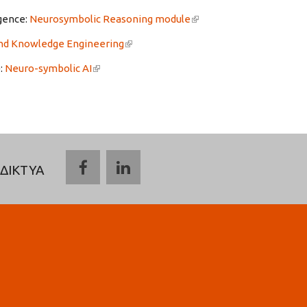
igence:
Neurosymbolic Reasoning module
(link is external)
and Knowledge Engineering
(link is external)
:
Neuro-symbolic AI
(link is external)
ΔΙΚΤΥΑ