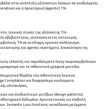
υμβάλει στην ανάπτυξη αξιόπιστων λύσεων σε αναδυόμενες
erative) και η πρακτορική (agentic) ΤΝ.
τις τεχνικές πτυχές της αξιόπιστης ΤΝ -
ιση αβεβαιότητας, γενίκευση εκτός κατανομής.
βολικής ΤΝ σε αντίληψη, χρονικό συλλογισμό,
ατάστασης και agentic συστήματα. Επισκόπηση της
.
Fuzzy τελεστές και παραδείγματα fuzzy νευροσυμβολικών
υμπερασμό και τα πιθανοτικά γραφικά μοντέλα.
 Θεωρητικά θεμέλια του πιθανοτικού λογικού
ge Compilation και διαφορίσιμα κυκλώματα.
ικές υλοποιήσεις.
ών και σχεδιαστικών μοτίβων (design patterns).
ισθητηριακά δεδομένα. Αρχιτεκτονικές για επιβολή
ν. Semantic Loss Functions, εκπαίδευση με έμμεση