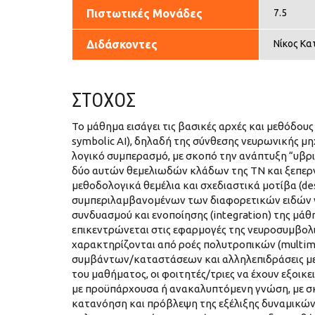
Πιστωτικές Μονάδες
7.5
Διδάσκοντες
Νίκος Κα
ΣΤΟΧΟΣ
Το μάθημα εισάγει τις βασικές αρχές και μεθόδο
symbolic AI), δηλαδή της σύνθεσης νευρωνικής μ
λογικό συμπερασμό, με σκοπό την ανάπτυξη “υβ
δύο αυτών θεμελιωδών κλάδων της TN και ξεπερνο
μεθοδολογικά θεμέλια και σχεδιαστικά μοτίβα (de
συμπεριλαμβανομένων των διαφορετικών ειδών 
συνδυασμού και ενοποίησης (integration) της μάθ
επικεντρώνεται στις εφαρμογές της νευροσυμβολι
χαρακτηρίζονται από ροές πολυτροπικών (multim
συμβάντων/καταστάσεων και αλληλεπιδράσεις μετ
του μαθήματος, οι φοιτητές/τριες να έχουν εξοι
με προϋπάρχουσα ή ανακαλυπτόμενη γνώση, με σ
κατανόηση και πρόβλεψη της εξέλιξης δυναμικών 