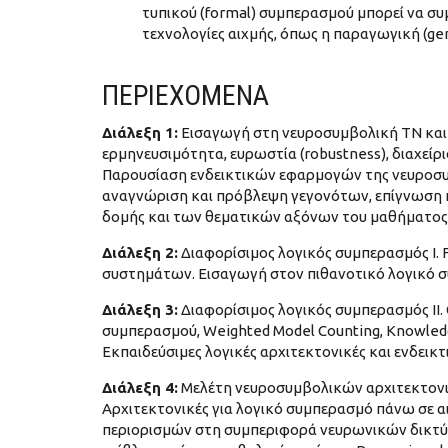
τυπικού (formal) συμπερασμού μπορεί να σ
τεχνολογίες αιχμής, όπως η παραγωγική (gen
ΠΕΡΙΕΧΟΜΕΝΑ
Διάλεξη 1:
Εισαγωγή στη νευροσυμβολική ΤΝ και σ
ερμηνευσιμότητα, ευρωστία (robustness), διαχείρ
Παρουσίαση ενδεικτικών εφαρμογών της νευροσυμ
αναγνώριση και πρόβλεψη γεγονότων, επίγνωση κ
δομής και των θεματικών αξόνων του μαθήματος
Διάλεξη 2:
Διαφορίσιμος λογικός συμπερασμός I. 
συστημάτων. Εισαγωγή στον πιθανοτικό λογικό σ
Διάλεξη 3:
Διαφορίσιμος λογικός συμπερασμός II.
συμπερασμού, Weighted Model Counting, Knowled
Εκπαιδεύσιμες λογικές αρχιτεκτονικές και ενδεικτ
Διάλεξη 4:
Μελέτη νευροσυμβολικών αρχιτεκτονικ
Αρχιτεκτονικές για λογικό συμπερασμό πάνω σε α
περιορισμών στη συμπεριφορά νευρωνικών δικτύω