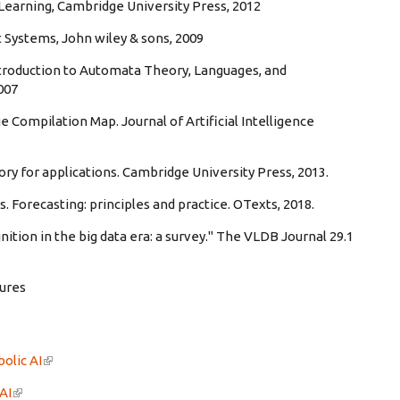
Learning, Cambridge University Press, 2012
t Systems, John wiley & sons, 2009
, Introduction to Automata Theory, Languages, and
007
e Compilation Map. Journal of Artificial Intelligence
ory for applications. Cambridge University Press, 2013.
Forecasting: principles and practice. OTexts, 2018.
nition in the big data era: a survey." The VLDB Journal 29.1
tures
olic AI
(link is external)
AI
(link is external)