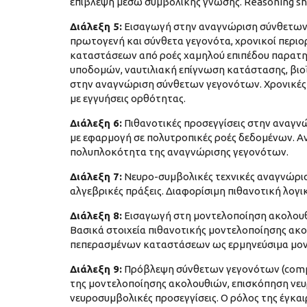
επίβλεψη μέσω συμβολικής γνώσης. Reasoning sho
Διάλεξη 5:
Εισαγωγή στην αναγνώριση σύνθετων γ
πρωτογενή και σύνθετα γεγονότα, χρονικοί περιο
καταστάσεων από ροές χαμηλού επιπέδου παρατ
υποδομών, ναυτιλιακή επίγνωση κατάστασης, βιο
στην αναγνώριση σύνθετων γεγονότων. Χρονικές 
με εγγυήσεις ορθότητας.
Διάλεξη 6:
Πιθανοτικές προσεγγίσεις στην αναγν
με εφαρμογή σε πολυτροπικές ροές δεδομένων. Α
πολυπλοκότητα της αναγνώρισης γεγονότων.
Διάλεξη 7:
Νευρο-συμβολικές τεχνικές αναγνώρισ
αλγεβρικές πράξεις. Διαφορίσιμη πιθανοτική λογ
Διάλεξη 8:
Εισαγωγή στη μοντελοποίηση ακολουθ
Βασικά στοιχεία πιθανοτικής μοντελοποίησης ακο
πεπερασμένων καταστάσεων ως ερμηνεύσιμα μον
Διάλεξη 9:
Πρόβλεψη σύνθετων γεγονότων (compl
της μοντελοποίησης ακολουθιών, επισκόπηση νευ
νευροσυμβολικές προσεγγίσεις. Ο ρόλος της έγ