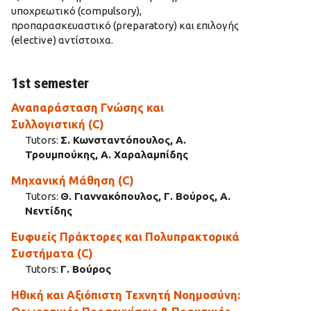
υποχρεωτικό (compulsory),
προπαρασκευαστικό (preparatory) και επιλογής
(elective) αντίστοιχα.
1st semester
Αναπαράσταση Γνώσης και
Συλλογιστική (C)
Tutors:
Σ. Κωνσταντόπουλος, Α.
Τρουμπούκης, Α. Χαραλαμπίδης
Μηχανική Μάθηση (C)
Tutors:
Θ. Γιαννακόπουλος, Γ. Βούρος, Α.
Νεντίδης
Ευφυείς Πράκτορες και Πολυπρακτορικά
Συστήματα (C)
Tutors:
Γ. Βούρος
Ηθική και Αξιόπιστη Τεχνητή Νοημοσύνη: