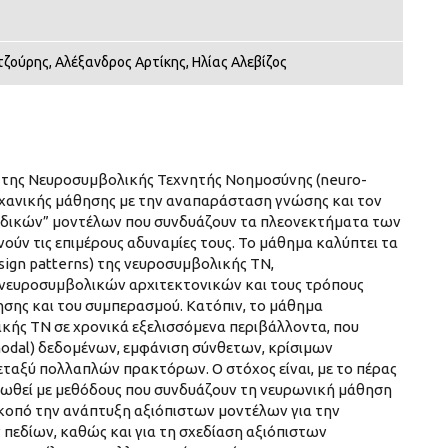
τζούρης, Αλέξανδρος Αρτίκης, Ηλίας Αλεβίζος
υς της Νευροσυμβολικής Τεχνητής Νοημοσύνης (neuro-
ηχανικής μάθησης με την αναπαράσταση γνώσης και τον
ριδικών” μοντέλων που συνδυάζουν τα πλεονεκτήματα των
ύν τις επιμέρους αδυναμίες τους. Το μάθημα καλύπτει τα
sign patterns) της νευροσυμβολικής ΤΝ,
νευροσυμβολικών αρχιτεκτονικών και τους τρόπους
ησης και του συμπερασμού. Κατόπιν, το μάθημα
κής ΤΝ σε χρονικά εξελισσόμενα περιβάλλοντα, που
odal) δεδομένων, εμφάνιση σύνθετων, κρίσιμων
αξύ πολλαπλών πρακτόρων. Ο στόχος είναι, με το πέρας
κειωθεί με μεθόδους που συνδυάζουν τη νευρωνική μάθηση
κοπό την ανάπτυξη αξιόπιστων μοντέλων για την
πεδίων, καθώς και για τη σχεδίαση αξιόπιστων