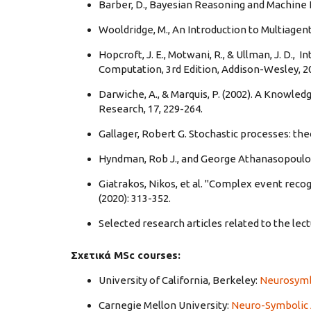
Barber, D., Bayesian Reasoning and Machine 
Wooldridge, M., An Introduction to Multiagen
Hopcroft, J. E., Motwani, R., & Ullman, J. D.
Computation, 3rd Edition, Addison-Wesley, 2
Darwiche, A., & Marquis, P. (2002). A Knowledg
Research, 17, 229-264.
Gallager, Robert G. Stochastic processes: the
Hyndman, Rob J., and George Athanasopoulos. 
Giatrakos, Nikos, et al. "Complex event recog
(2020): 313-352.
Selected research articles related to the lec
Σχετικά MSc courses:
University of California, Berkeley:
Neurosymb
Carnegie Mellon University:
Neuro-Symbolic 