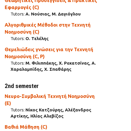
Θεωρητικές Προσεγγίσεις & Πρακτικές
Εφαρμογές (C)
Tutors:
Α. Νούσιας, Μ. Δαγιόγλου
Αλγοριθμικές Μέθοδοι στην Τεχνητή
Νοημοσύνη (C)
Tutors:
Ο. Τελέλης
Θεμελιώδεις γνώσεις για την Τεχνητή
Νοημοσύνη (C, P)
Tutors:
Μ. Φιλιππάκης, Χ. Ρεκατσίνας, Α.
Χαραλαμπίδης, Χ. Σπαθάρης
2nd semester
Νευρο-Συμβολική Τεχνητή Νοημοσύνη
(E)
Tutors:
Νίκος Κατζούρης, Αλέξανδρος
Αρτίκης, Ηλίας Αλεβίζος
Βαθιά Μάθηση (C)