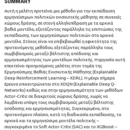
SUMMARY
Αυτή η μελέτη προτείνει μια μέθοδο για την εκπαίδευση
ερμηνεύσιμων πολιτικών ενισχυτικής μάθησης σε συνεχείς
χώρους δράσης, σε στενή αλληλεπίδραση με τα αρχικά
βαθιά μοντέλα, εξετάζοντας παράλληλα τις επιπτώσεις της
εκπαίδευσης των ερμηνεύσιμων πολιτικών στα αρχικά
μοντέλα. Στόχος είναι να επιβεβαιωθεί η εφικτότητα της
προτεινόμενης μεθόδου, εξετάζοντας παράλληλα τους
συμβιβασμούς μεταξύ βέλτιστης απόδοσης και
ερμηνευσιμότητας των μοντέλων πολιτικής. Η εργασία αυτή
επεκτείνει προηγούμενες μελέτες στον τομέα της
Ερμηνεύσιμης Βαθιάς Ενισχυτικής Μάθησης (Explainable
Deep Reinforcement Learning – XDRL). Η μέχρι σήμερα
έρευνα επικεντρώνεται στο XDQN (Explainable Deep Q-
Networks) καθώς και στην ερμηνευσιμότητα των μεθόδων
Actor-Critic σε διακριτούς χώρους δράσης, χωρίς να
λαμβάνει υπόψη τους συμβιβασμούς μεταξύ βέλτιστης
απόδοσης και ερμηνευσιμότητας. Συγκεκριμένα, στο
προτεινόμενο πλαίσιο, κατά τη διαδικασία εκπαίδευσης, τα
αρχικά και τα ερμηνεύσιμα μοντέλα πολιτικής –
συγκεκριμένα το Soft Actor-Critic (SAC) και το XGBoost –