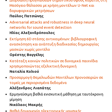
Διόρθωση πρόγνωσεων σημαντικού ύψους κύματος στη
Μεσόγειο θάλασσα με χρήση μοντέλων U-Net και
δορυφορικών μετρήσεων
Παύλος Πατσώνης
Adversarial attacks and robustness in deep neural
networks for sound event detection
Ηλίας Αλεξανδρόπουλος
Εκτίμηση 6D στάσης αντικειμένων: βιβλιογραφική
ανασκόπηση και ανάπτυξη διαδικασίας δημιουργίας
μασκών χωρίς μοντέλο
Ορέστης Βαγγέλης
Κατάταξη κοινών πολιτικών σε δυναμικά παιχνίδια
χρησιμοποιώντας εξελικτική δυναμική
Ναταλία Κολιού
Προσαρμογή Θεμελιωδών Μοντέλων Χρονοσειρών σε
τομείς με περιορισμένα δεδομένα
Αλέξανδρος Λιαπάτης
Ερμηνεύσιμη βαθιά ενισχυτική μάθηση με ταυτόχρονη
μίμηση
Νικόλαος Μακρής
Βαθιά δημιουργία ηλεκτρονικής μουσικής