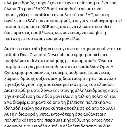
αλληλεπιδρούν, επηρεάζοντας την εκπαίδευση το ένα του
άλλου. Το μοντέλο XGBoost εκπαιδεύεται ώστε να
προσεγγίζει με ακρίβεια την πολιτική του SAC, και στη
συνέχεια το SAC επαναπροσαρμόζεται για να ευθυγραμμιστεί
περισσότερο με το XGBoost, ώστε να ελαχιστοποιηθεί η
διαφορά στις προβλέψεις και, συνεπώς, να αυξηθεί η
πιστότητα του ερμηνεύσιμου μοντέλου.
Αυτό το τελευταίο βήμα επιτυγχάνεται χρησιμοποιώντας τη
μέθοδο Dual Gradient Descent, που χρησιμοποιείται σε
προβλήματα βελτιστοποίησης με περιορισμούς. Όλα τα
πειράματα πραγματοποιήθηκαν στο περιβάλλον OpenAI
Gym, χρησιμοποιώντας τέσσερις ρυθμίσεις με συνεχείς
χώρους δράσης αυξανόμενης διαστασιμότητας, με στόχο
την αξιολόγηση της αποτελεσματικότητας του πλαισίου.
Διαπιστώθηκε ότι, λόγω της στενής αλληλεπίδρασης κατά
την εκπαίδευση των δύο μοντέλων, η τελική πολιτική του
SAC διαφέρει σημαντικά από τη βέλτιστη πολιτική SAC
(δηλαδή εκείνη που προκύπτει αποκλειστικά από το SAC).
Αυτή η διαφορά γίνεται εντονότερη όσο αυξάνεται η
πολυπλοκότητα της πειραματικής ρύθμισης, όπως ήταν
αναμενόμενο. Παρόλα αυτά, η αλληλεπίδραση των δύο