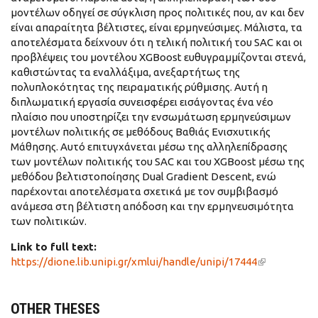
μοντέλων οδηγεί σε σύγκλιση προς πολιτικές που, αν και δεν
είναι απαραίτητα βέλτιστες, είναι ερμηνεύσιμες. Μάλιστα, τα
αποτελέσματα δείχνουν ότι η τελική πολιτική του SAC και οι
προβλέψεις του μοντέλου XGBoost ευθυγραμμίζονται στενά,
καθιστώντας τα εναλλάξιμα, ανεξαρτήτως της
πολυπλοκότητας της πειραματικής ρύθμισης. Αυτή η
διπλωματική εργασία συνεισφέρει εισάγοντας ένα νέο
πλαίσιο που υποστηρίζει την ενσωμάτωση ερμηνεύσιμων
μοντέλων πολιτικής σε μεθόδους Βαθιάς Ενισχυτικής
Μάθησης. Αυτό επιτυγχάνεται μέσω της αλληλεπίδρασης
των μοντέλων πολιτικής του SAC και του XGBoost μέσω της
μεθόδου βελτιστοποίησης Dual Gradient Descent, ενώ
παρέχονται αποτελέσματα σχετικά με τον συμβιβασμό
ανάμεσα στη βέλτιστη απόδοση και την ερμηνευσιμότητα
των πολιτικών.
Link to full text:
https://dione.lib.unipi.gr/xmlui/handle/unipi/17444
(link is
external)
OTHER THESES