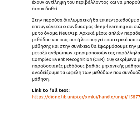
έχουν αντίληψη του περιβάλλοντος και να μπορο
έχουν δοθεί.
Στην παρούσα διπλωματική θα επικεντρωθούμε στ
επιτυγχάνεται ο συνδυασμός deep-learning και σ
με το όνομα NeurAsp. Αρχικά μέσω απλών παραδε
μεθόδου και πως αυτή λειτουργεί εσωτερικά και 
μάθησης και στην συνέχεια θα έφαρμόσουμε την 
μεταξύ ανθρώπων χρησιμοποιοώντας παράλληλα 
Complex Event Recognition (CER). Συγκεκρίμενα 
παραδοσιακές μεθόδους βαθιάς μηχανικής μάθησης
αναδείξουμε τα ωφέλη των μεθόδων που συνδυάζο
μάθηση.
Link to full text:
https://dione.lib.unipi.gr/xmlui/handle/unipi/1587