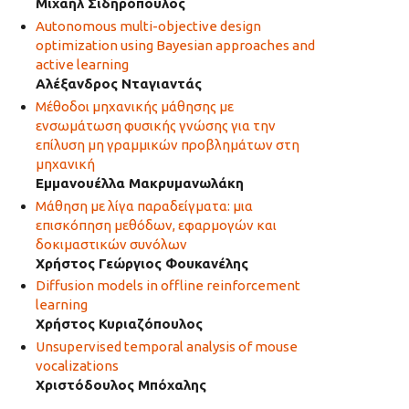
Μιχαήλ Σιδηρόπουλος
Autonomous multi-objective design
optimization using Bayesian approaches and
active learning
Αλέξανδρος Νταγιαντάς
Μέθοδοι μηχανικής μάθησης με
ενσωμάτωση φυσικής γνώσης για την
επίλυση μη γραμμικών προβλημάτων στη
μηχανική
Εμμανουέλλα Μακρυμανωλάκη
Μάθηση με λίγα παραδείγματα: μια
επισκόπηση μεθόδων, εφαρμογών και
δοκιμαστικών συνόλων
Χρήστος Γεώργιος Φουκανέλης
Diffusion models in offline reinforcement
learning
Χρήστος Κυριαζόπουλος
Unsupervised temporal analysis of mouse
vocalizations
Χριστόδουλος Μπόχαλης