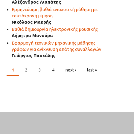
Αλέξανδρος Λιαπάτης
Ερμηνεύσιμη βαθιά ενισχυτική μάθηση με
ταυτόχρονη μίμηση
Νικόλαος Μακρής
Βαθιά δημιουργία ηλεκτρονικής μουσικής
Δήμητρα Μανούρα
Εφαρμογή τεχνικών μηχανικής μάθησης
γράφων για ανίχνευση απάτης συναλλαγών
Γεώργιος Πασχάλης
1
2
3
4
next ›
last »
PAGES