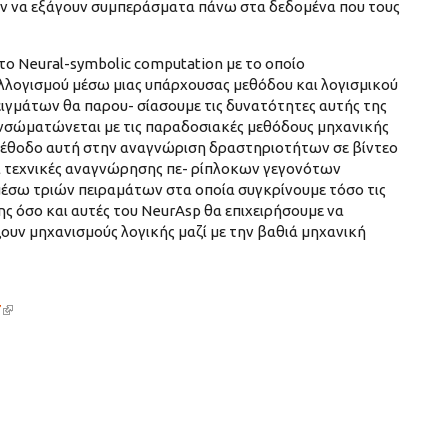
ύν να εξάγουν συμπεράσματα πάνω στα δεδομένα που τους
ο Neural-symbolic computation με το οποίο
υλλογισμού μέσω μιας υπάρχουσας μεθόδου και λογισμικού
ιγμάτων θα παρου- σίασουμε τις δυνατότητες αυτής της
ενσώματώνεται με τις παραδοσιακές μεθόδους μηχανικής
μέθοδο αυτή στην αναγνώριση δραστηριοτήτων σε βίντεο
τεχνικές αναγνώρησης πε- ρίπλοκων γεγονότων
μέσω τριών πειραμάτων στα οποία συγκρίνουμε τόσο τις
 όσο και αυτές του NeurAsp θα επιχειρήσουμε να
υν μηχανισμούς λογικής μαζί με την βαθιά μηχανική
7
(link is external)