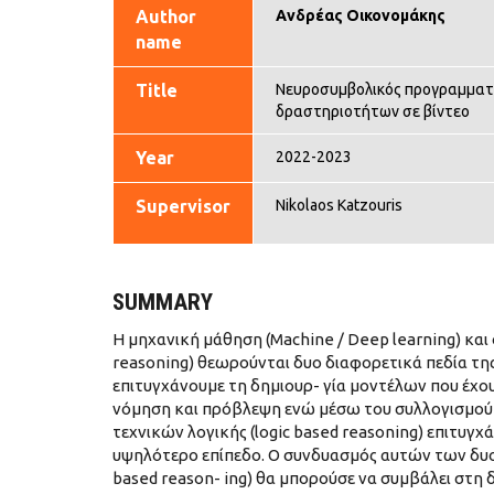
Author
Ανδρέας Οικονομάκης
name
Title
Νευροσυμβολικός προγραμματ
δραστηριοτήτων σε βίντεο
Year
2022-2023
Supervisor
Nikolaos Katzouris
SUMMARY
Η μηχανική μάθηση (Machine / Deep learning) κα
reasoning) θεωρούνται δυο διαφορετικά πεδία τ
επιτυγχάνουμε τη δημιουρ- γία μοντέλων που έχο
νόμηση και πρόβλεψη ενώ μέσω του συλλογισμού
τεχνικών λογικής (logic based reasoning) επιτυ
υψηλότερο επίπεδο. Ο συνδυασμός αυτών των δυο δ
based reason- ing) θα μπορούσε να συμβάλει στη 