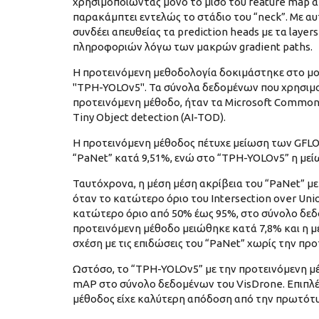
χρησιμοποιώντας μόνο το μισό του feature map απ
παρακάμπτει εντελώς το στάδιο του “neck”. Με αυ
συνδέει απευθείας τα prediction heads με τα laye
πληροφοριών λόγω των μακρών gradient paths.
Η προτεινόμενη μεθοδολογία δοκιμάστηκε στο μο
"TPH-YOLOv5". Τα σύνολα δεδομένων που χρησιμο
προτεινόμενη μέθοδο, ήταν τα Microsoft Common O
Tiny Object detection (AI-TOD).
Η προτεινόμενη μέθοδος πέτυχε μείωση των GFLOPs
“PaNet” κατά 9,51%, ενώ στο “TPH-YOLOv5” η μεί
Ταυτόχρονα, η μέση μέση ακρίβεια του “PaNet” μ
όταν το κατώτερο όριο του Intersection over Unio
κατώτερο όριο από 50% έως 95%, στο σύνολο δεδ
προτεινόμενη μέθοδο μειώθηκε κατά 7,8% και η 
σχέση με τις επιδώσεις του “PaNet” χωρίς την πρ
Ωστόσο, το “TPH-YOLOv5” με την προτεινόμενη μ
mAP στο σύνολο δεδομένων του VisDrone. Επιπλέ
μέθοδος είχε καλύτερη απόδοση από την πρωτότυ