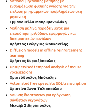
Μέθοδοι μηχανικής μάθησης με
ενσωμάτωση φυσικής γνώσης για την
επίλυση μη γραμμικών προβλημάτων στη
μηχανική
Εμμανουέλλα Μακρυμανωλάκη
Μάθηση με λίγα παραδείγματα: μια
επισκόπηση μεθόδων, εφαρμογών και
δοκιμαστικών συνόλων
Χρήστος Γεώργιος Φουκανέλης
Diffusion models in offline reinforcement
learning
Χρήστος Κυριαζόπουλος
Unsupervised temporal analysis of mouse
vocalizations
Χριστόδουλος Μπόχαλης
Automated free speech to SQL transcription
Χριστίνα Άννα Τολιοπούλου
Μείωση διαστάσεων για πρόγνωση
σύνθετων γεγονότων
Μιχαήλ Σιδηρόπουλος