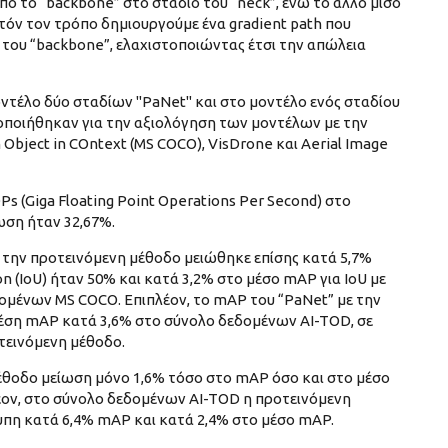
ό το “backbone” στο στάδιο του “neck”, ενώ το άλλο μισό
τόν τον τρόπο δημιουργούμε ένα gradient path που
rs του “backbone”, ελαχιστοποιώντας έτσι την απώλεια
ντέλο δύο σταδίων "PaNet" και στο μοντέλο ενός σταδίου
ποιήθηκαν για την αξιολόγηση των μοντέλων με την
bject in COntext (MS COCO), VisDrone και Aerial Image
 (Giga Floating Point Operations Per Second) στο
ωση ήταν 32,67%.
ε την προτεινόμενη μέθοδο μειώθηκε επίσης κατά 5,7%
n (IoU) ήταν 50% και κατά 3,2% στο μέσο mAP για IoU με
ομένων MS COCO. Επιπλέον, το mAP του “PaNet” με την
μέση mAP κατά 3,6% στο σύνολο δεδομένων AI-TOD, σε
οτεινόμενη μέθοδο.
έθοδο μείωση μόνο 1,6% τόσο στο mAP όσο και στο μέσο
ον, στο σύνολο δεδομένων AI-TOD η προτεινόμενη
πη κατά 6,4% mAP και κατά 2,4% στο μέσο mAP.