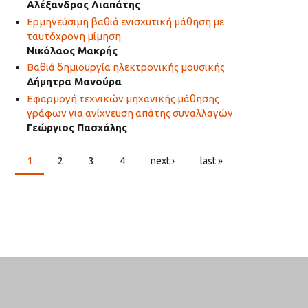
Αλέξανδρος Λιαπάτης
Ερμηνεύσιμη βαθιά ενισχυτική μάθηση με
ταυτόχρονη μίμηση
Νικόλαος Μακρής
Βαθιά δημιουργία ηλεκτρονικής μουσικής
Δήμητρα Μανούρα
Εφαρμογή τεχνικών μηχανικής μάθησης
γράφων για ανίχνευση απάτης συναλλαγών
Γεώργιος Πασχάλης
1
2
3
4
next ›
last »
PAGES