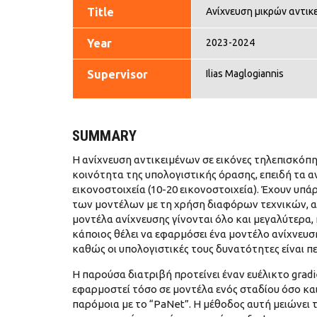
Title
Ανίχνευση μικρών αντικε
Year
2023-2024
Supervisor
Ilias Maglogiannis
SUMMARY
Η ανίχνευση αντικειμένων σε εικόνες τηλεπισκόπ
κοινότητα της υπολογιστικής όρασης, επειδή τα αν
εικονοστοιχεία (10-20 εικονοστοιχεία). Έχουν υπ
των μοντέλων με τη χρήση διαφόρων τεχνικών, αλ
μοντέλα ανίχνευσης γίνονται όλο και μεγαλύτερα,
κάποιος θέλει να εφαρμόσει ένα μοντέλο ανίχνευ
καθώς οι υπολογιστικές τους δυνατότητες είναι πε
Η παρούσα διατριβή προτείνει έναν ευέλικτο gradi
εφαρμοστεί τόσο σε μοντέλα ενός σταδίου όσο κα
παρόμοια με το “PaNet”. Η μέθοδος αυτή μειώνει 