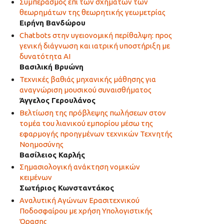
Συμπερασμός επί των σχημάτων των
θεωρημάτων της θεωρητικής γεωμετρίας
Ειρήνη Βανδώρου
Chatbots στην υγειονομική περίθαλψη: προς
γενική διάγνωση και ιατρική υποστήριξη με
δυνατότητα AI
Βασιλική Βρυώνη
Τεχνικές βαθιάς μηχανικής μάθησης για
αναγνώριση μουσικού συναισθήματος
Άγγελος Γερουλάνος
Βελτίωση της πρόβλεψης πωλήσεων στον
τομέα του λιανικού εμπορίου μέσω της
εφαρμογής προηγμένων τεχνικών Τεχνητής
Νοημοσύνης
Βασίλειος Καρλής
Σημασιολογική ανάκτηση νομικών
κειμένων
Σωτήριος Κωνσταντάκος
Αναλυτική Αγώνων Ερασιτεχνικού
Ποδοσφαίρου με χρήση Υπολογιστικής
Όρασης