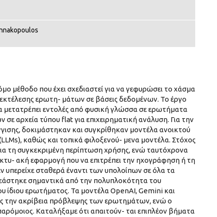
annakopoulos
μο μέθοδο που έχει σχεδιαστεί για να γεφυρώσει το χάσμα
 εκτέλεσης ερωτη- μάτων σε βάσεις δεδομένων. Το έργο
α μετατρέπει εντολές από φυσική γλώσσα σε ερωτήματα
ε αρχεία τύπου flat για επιχειρηματική ανάλυση. Για την
γισης, δοκιμάστηκαν και συγκρίθηκαν μοντέλα ανοικτού
LLMs), καθώς και τοπικά φιλοξενού- μενα μοντέλα. Στόχος
για τη συγκεκριμένη περίπτωση χρήσης, ενώ ταυτόχρονα
ικτυ- ακή εφαρμογή που να επιτρέπει την ηχογράφηση ή τη
 υπερείχε σταθερά έναντι των υπολοίπων σε όλα τα
ηρεάστηκε σημαντικά από την πολυπλοκότητα του
ου ίδιου ερωτήματος. Τα μοντέλα OpenAI, Gemini και
ος την ακρίβεια πρόβλεψης των ερωτημάτων, ενώ ο
παρόμοιος. Καταλήξαμε ότι απαιτούν- ται επιπλέον βήματα