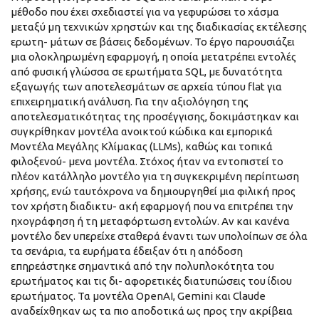
μέθοδο που έχει σχεδιαστεί για να γεφυρώσει το χάσμα
μεταξύ μη τεχνικών χρηστών και της διαδικασίας εκτέλεσης
ερωτη- μάτων σε βάσεις δεδομένων. Το έργο παρουσιάζει
μια ολοκληρωμένη εφαρμογή, η οποία μετατρέπει εντολές
από φυσική γλώσσα σε ερωτήματα SQL, με δυνατότητα
εξαγωγής των αποτελεσμάτων σε αρχεία τύπου flat για
επιχειρηματική ανάλυση. Για την αξιολόγηση της
αποτελεσματικότητας της προσέγγισης, δοκιμάστηκαν και
συγκρίθηκαν μοντέλα ανοικτού κώδικα και εμπορικά
Μοντέλα Μεγάλης Κλίμακας (LLMs), καθώς και τοπικά
φιλοξενού- μενα μοντέλα. Στόχος ήταν να εντοπιστεί το
πλέον κατάλληλο μοντέλο για τη συγκεκριμένη περίπτωση
χρήσης, ενώ ταυτόχρονα να δημιουργηθεί μια φιλική προς
τον χρήστη διαδικτυ- ακή εφαρμογή που να επιτρέπει την
ηχογράφηση ή τη μεταφόρτωση εντολών. Αν και κανένα
μοντέλο δεν υπερείχε σταθερά έναντι των υπολοίπων σε όλα
τα σενάρια, τα ευρήματα έδειξαν ότι η απόδοση
επηρεάστηκε σημαντικά από την πολυπλοκότητα του
ερωτήματος και τις δι- αφορετικές διατυπώσεις του ίδιου
ερωτήματος. Τα μοντέλα OpenAI, Gemini και Claude
αναδείχθηκαν ως τα πιο αποδοτικά ως προς την ακρίβεια