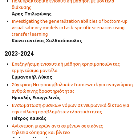
Πολυπρακτορική ενισχυτική μάθηση με μοντέλα
διάχυσης
Άρης Τσιλιφώνης
Investigating the generalization abilities of bottom-up
visual saliency models in task-specific scenarios using
transfer learning
Κωνσταντίνος Χαλδαιόπουλος
2023-2024
Επεξηγήσιμη ενισχυτική μάθηση χρησιμοποιώντας
ερμηνεύσιμα μοντέλα
Εμμανουήλ Λύκος
Σύγκριση Νευροσυμβολικών framework για αναγνώριση
ανθρώπινης δραστηριότητας
Ηρακλής Ευαγγελινός
Ενσωμάτωση φυσικών νόμων σε νευρωνικά δίκτυα για
την επίλυση προβλημάτων ελαστικότητας
Πέτρος Καυκάς
Ανίχνευση μικρών αντικειμένων σε εικόνες
τηλεπισκόπησης και βίντεο