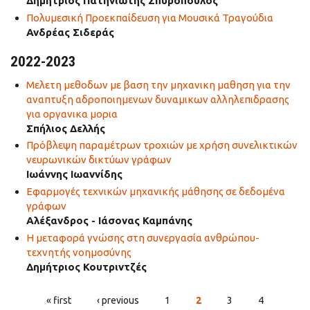
Δημήτριος Πατηνιώτης Σπυρόπουλος
Πολυμεσική Προεκπαίδευση για Μουσικά Τραγούδια
Ανδρέας Σιδεράς
2022-2023
Μελετη μεθοδων με βαση την μηχανικη μαθηση για την
αναπτυξη αδροποιημενων δυναμικων αλληλεπιδρασης
για οργανικα μορια
Σπήλιος Δελλής
Πρόβλεψη παραμέτρων τροχιών με χρήση συνελικτικών
νευρωνικών δικτύων γράφων
Ιωάννης Ιωαννίδης
Εφαρμογές τεχνικών μηχανικής μάθησης σε δεδομένα
γράφων
Αλέξανδρος - Ιάσονας Καμπάνης
Η μεταφορά γνώσης στη συνεργασία ανθρώπου-
τεχνητής νοημοσύνης
Δημήτριος Κουτριντζές
« first
‹ previous
1
2
3
4
PAGES