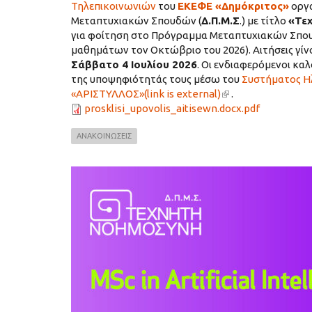
Τηλεπικοινωνιών
του
ΕΚΕΦΕ «Δημόκριτος»
οργα
Μεταπτυχιακών Σπουδών (
Δ.Π.Μ.Σ
.) με τίτλο
«Τε
για φοίτηση στο Πρόγραμμα Μεταπτυχιακών Σπου
μαθημάτων τον Οκτώβριο του 2026). Αιτήσεις γίν
Σάββατο 4 Ιουλίου 2026
. Οι ενδιαφερόμενοι κα
της υποψηφιότητάς τους μέσω του
Συστήματος Ηλ
«ΑΡΙΣΤΥΛΛΟΣ»(link is external)
(link is external)
.
prosklisi_upovolis_aitisewn.docx.pdf
ΑΝΑΚΟΙΝΩΣΕΙΣ