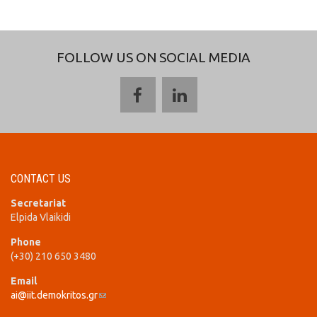
FOLLOW US ON SOCIAL MEDIA
CONTACT US
Secretariat
Elpida Vlaikidi
Phone
(+30) 210 650 3480
Email
ai@iit.demokritos.gr
(link sends e-mail)