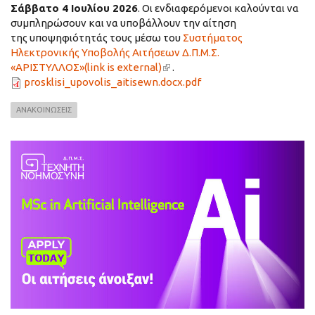
Σάββατο 4 Ιουλίου 2026
. Οι ενδιαφερόμενοι καλούνται να
συμπληρώσουν και να υποβάλλουν την αίτηση
της υποψηφιότητάς τους μέσω του
Συστήματος
Ηλεκτρονικής Υποβολής Αιτήσεων Δ.Π.Μ.Σ.
«ΑΡΙΣΤΥΛΛΟΣ»(link is external)
(link is external)
.
prosklisi_upovolis_aitisewn.docx.pdf
ΑΝΑΚΟΙΝΩΣΕΙΣ