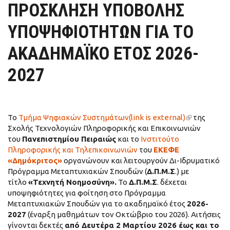
ΠΡΟΣΚΛΗΣΗ ΥΠΟΒΟΛΗΣ
ΥΠΟΨΗΦΙΟΤΗΤΩΝ ΓΙΑ ΤΟ
ΑΚΑΔΗΜΑΪΚΟ ΕΤΟΣ 2026-
2027
Το
Τμήμα Ψηφιακών Συστημάτων(link is external)
(link is
της
Σχολής Τεχνολογιών Πληροφορικής και Επικοινωνιών
external)
του
Πανεπιστημίου Πειραιώς
και το
Ινστιτούτο
Πληροφορικής και Τηλεπικοινωνιών
του
ΕΚΕΦΕ
«Δημόκριτος»
οργανώνουν και λειτουργούν Δι-Ιδρυματικό
Πρόγραμμα Μεταπτυχιακών Σπουδών (
Δ.Π.Μ.Σ
.) με
τίτλο
«Τεχνητή Νοημοσύνη».
Το
Δ.Π.Μ.Σ
. δέχεται
υποψηφιότητες για φοίτηση στο Πρόγραμμα
Μεταπτυχιακών Σπουδών για το ακαδημαϊκό έτος
2026-
2027
(έναρξη μαθημάτων τον Οκτώβριο του 2026). Αιτήσεις
γίνονται δεκτές
από Δευτέρα 2 Μαρτίου 2026 έως και το