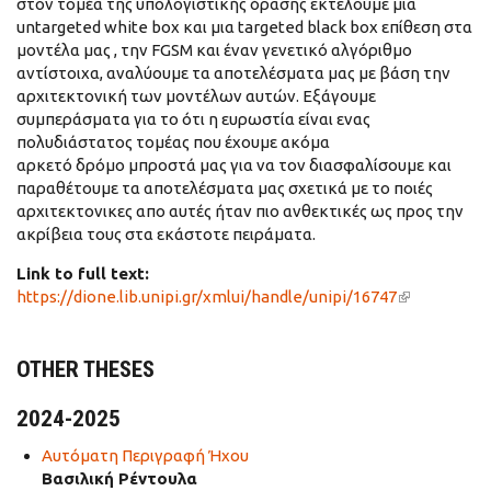
στον τομέα της υπολογιστικής όρασης εκτελούμε μια
untargeted white box και μια targeted black box επίθεση στα
μοντέλα μας , την FGSM και έναν γενετικό αλγόριθμο
αντίστοιχα, αναλύουμε τα αποτελέσματα μας με βάση την
αρχιτεκτονική των μοντέλων αυτών. Εξάγουμε
συμπεράσματα για το ότι η ευρωστία είναι ενας
πολυδιάστατος τομέας που έχουμε ακόμα
αρκετό δρόμο μπροστά μας για να τον διασφαλίσουμε και
παραθέτουμε τα αποτελέσματα μας σχετικά με το ποιές
αρχιτεκτονικες απο αυτές ήταν πιο ανθεκτικές ως προς την
ακρίβεια τους στα εκάστοτε πειράματα.
Link to full text:
https://dione.lib.unipi.gr/xmlui/handle/unipi/16747
(link is
external)
OTHER THESES
2024-2025
Αυτόματη Περιγραφή Ήχου
Βασιλική Ρέντουλα