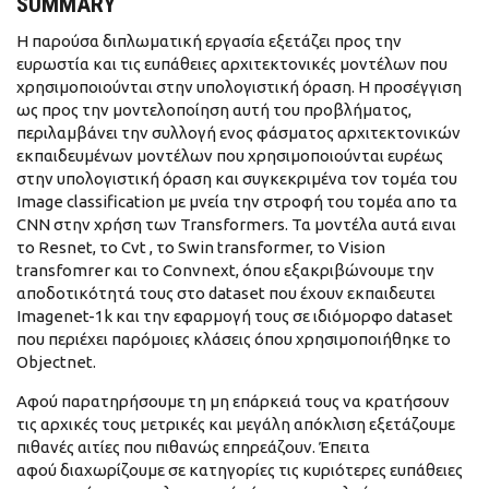
SUMMARY
Η παρούσα διπλωματική εργασία εξετάζει προς την
ευρωστία και τις ευπάθειες αρχιτεκτονικές μοντέλων που
χρησιμοποιούνται στην υπολογιστική όραση. Η προσέγγιση
ως προς την μοντελοποίηση αυτή του προβλήματος,
περιλαμβάνει την συλλογή ενος φάσματος αρχιτεκτονικών
εκπαιδευμένων μοντέλων που χρησιμοποιούνται ευρέως
στην υπολογιστική όραση και συγκεκριμένα τον τομέα του
Image classification με μνεία την στροφή του τομέα απο τα
CNN στην χρήση των Transformers. Τα μοντέλα αυτά ειναι
το Resnet, το Cvt , το Swin transformer, το Vision
transfomrer και το Convnext, όπου εξακριβώνουμε την
αποδοτικότητά τους στο dataset που έχουν εκπαιδευτει
Imagenet-1k και την εφαρμογή τους σε ιδιόμορφο dataset
που περιέχει παρόμοιες κλάσεις όπου χρησιμοποιήθηκε το
Objectnet.
Αφού παρατηρήσουμε τη μη επάρκειά τους να κρατήσουν
τις αρχικές τους μετρικές και μεγάλη απόκλιση εξετάζουμε
πιθανές αιτίες που πιθανώς επηρεάζουν. Έπειτα
αφού διαχωρίζουμε σε κατηγορίες τις κυριότερες ευπάθειες