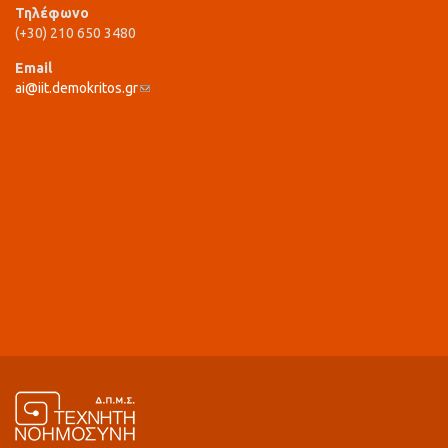
Τηλέφωνο
(+30) 210 650 3480
Email
ai@iit.demokritos.gr
(link sends e-mail)