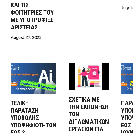
ΚΑΙ ΤΙΣ
July 1
ΦΟΙΤΉΤΡΙΈΣ ΤΟΥ
ΜΕ ΥΠΟΤΡΟΦΊΕΣ
ΑΡΙΣΤΕΊΑΣ
August 27, 2025
ΣΧΕΤΙΚΑ ΜΕ
ΤΕΛΙΚΗ
ΠΑΡ
ΤΗΝ ΕΚΠΟΝΗΣΗ
ΠΑΡΑΤΑΣΗ
ΥΠΟ
ΤΩΝ
ΥΠΟΒΟΛΗΣ
ΥΠΟ
ΔΙΠΛΩΜΑΤΙΚΩΝ
ΥΠΟΨΗΦΙΟΤΗΤΩΝ
ΕΩΣ 
ΕΡΓΑΣΙΩΝ ΓΙΑ
ΕΩΣ 8
ΙΟΥΝ