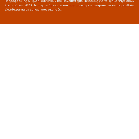
Πληροφορικής & Τηλεπικοινωνιών και Πανεπιστήμιο Πειραιώς για το Τμήμα Ψηφιακών
Συστημάτων 2023. Τα περιεχόμενα αυτού του ιστοχώρου μπορούν να αναπαραχθούν
ελεύθερα για μη εμπορικούς σκοπούς.