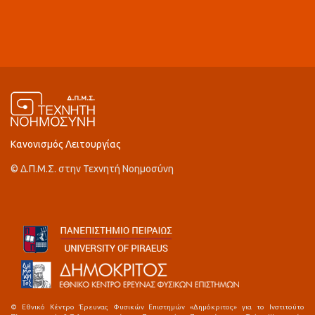
Κανονισμός Λειτουργίας
© Δ.Π.Μ.Σ. στην Τεχνητή Νοημοσύνη
© Εθνικό Κέντρο Έρευνας Φυσικών Επιστημών «Δημόκριτος» για το Ινστιτούτο