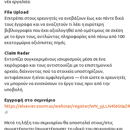
νέα εργαλεία:
File Upload
Επιτρέπει στους ερευνητές να ανεβάζουν έως και πέντε δικά
τους έγγραφα και να αναζητούν τι λέει η ευρύτερη
βιβλιογραφία που έχει αξιολογηθεί από ομότιμους σε σχέση
με το έργο τους, αντλώντας πληροφορίες από πάνω από 100
εκατομμύρια αξιόπιστες πηγές.
Claim Radar
Εντοπίζει συγκεκριμένους ισχυρισμούς μέσα σε ένα
χειρόγραφο και τους αντιστοιχίζει με το επιστημονικό
αρχείο, δείχνοντας πού τα στοιχεία υποστηρίζουν,
αντιφάσκουν ή είναι αμφιλεγόμενα — έτσι ώστε οι ερευνητές
να μπορούν να ενισχύσουν το έργο τους πριν από την
υποβολή.
Εγγραφή στο σεμινάριο
https://elsevier.zoom.us/webinar/register/WN_yjLLN456S0aZ
(link is external)
Μετά τη λήξη του σεμιναρίου θα αποσταλεί στους/στις
συμμετέχοντες/συμμετέχουσες το υλικό του σεμιναρίου και