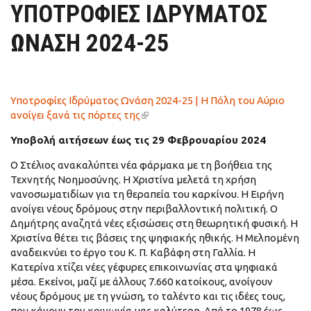
ΥΠΟΤΡΟΦΙΕΣ ΙΔΡΥΜΑΤΟΣ
ΩΝΑΣΗ 2024-25
Υποτροφίες Ιδρύματος Ωνάση 2024-25 | Η Πόλη του Αύριο
ανοίγει ξανά τις πόρτες της
(link is external)
Υποβολή αιτήσεων έως τις 29 Φεβρουαρίου 2024
Ο Στέλιος ανακαλύπτει νέα φάρμακα με τη βοήθεια της
Τεχνητής Νοημοσύνης. Η Χριστίνα μελετά τη χρήση
νανοσωματιδίων για τη θεραπεία του καρκίνου. Η Ειρήνη
ανοίγει νέους δρόμους στην περιβαλλοντική πολιτική. Ο
Δημήτρης αναζητά νέες εξισώσεις στη θεωρητική φυσική. Η
Χριστίνα θέτει τις βάσεις της ψηφιακής ηθικής. Η Μελπομένη
αναδεικνύει το έργο του Κ. Π. Καβάφη στη Γαλλία. Η
Κατερίνα χτίζει νέες γέφυρες επικοινωνίας στα ψηφιακά
μέσα. Εκείνοι, μαζί με άλλους 7.660 κατοίκους, ανοίγουν
νέους δρόμους με τη γνώση, το ταλέντο και τις ιδέες τους,
που κάνουν την κοινωνία μας καλύτερη. Από το 1978 έως