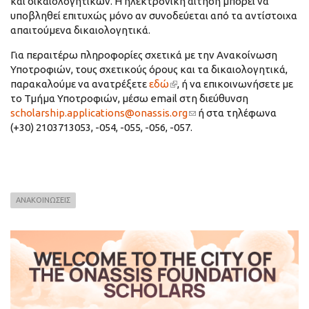
και δικαιολογητικών. Η ηλεκτρονική αίτηση μπορεί να
υποβληθεί επιτυχώς μόνο αν συνοδεύεται από τα αντίστοιχα
απαιτούμενα δικαιολογητικά.
Για περαιτέρω πληροφορίες σχετικά με την Ανακοίνωση
Υποτροφιών, τους σχετικούς όρους και τα δικαιολογητικά,
παρακαλούμε να ανατρέξετε
εδώ
(link is external)
, ή να επικοινωνήσετε με
το Τμήμα Υποτροφιών, μέσω email στη διεύθυνση
scholarship.applications@onassis.org
(link sends e-mail)
ή στα τηλέφωνα
(+30) 2103713053, -054, -055, -056, -057.
ΑΝΑΚΟΙΝΩΣΕΙΣ