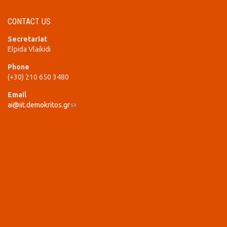
CONTACT US
Secretariat
Elpida Vlaikidi
Phone
(+30) 210 650 3480
Email
ai@iit.demokritos.gr
(link sends e-mail)